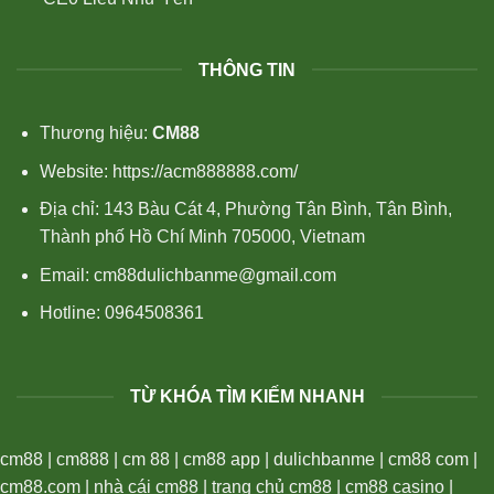
THÔNG TIN
Thương hiệu:
CM88
Website:
https://acm888888.com/
Địa chỉ: 143 Bàu Cát 4, Phường Tân Bình, Tân Bình,
Thành phố Hồ Chí Minh 705000, Vietnam
Email:
cm88dulichbanme@gmail.com
Hotline: 0964508361
TỪ KHÓA TÌM KIẾM NHANH
cm88 | cm888 | cm 88 | cm88 app | dulichbanme |
cm88
com |
cm88.com | nhà cái cm88 | trang chủ cm88 | cm88 casino |