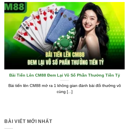
Bài Tiến Lên CM88 Đem Lại Vô Số Phần Thưởng Tiền Tỷ
Bài tiến lên CM88 mở ra 1 không gian đánh bài đổi thưởng vô
cùng [...]
BÀI VIẾT MỚI NHẤT