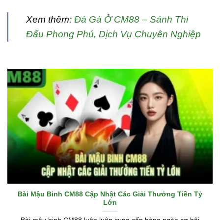
Xem thêm:
Đá Gà Ở CM88 – Sảnh Thi
Đấu Phong Phú, Dịch Vụ Chuyên Nghiệp
Bài Mậu Binh CM88 Cập Nhật Các Giải Thưởng Tiền Tỷ
Lớn