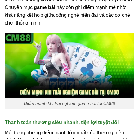
Chuyên mục
game bài
này còn ghi điểm mạnh mẽ nhờ
khả năng kết hợp giữa công nghệ hiện đại và các cơ chế
chơi thông minh.
Điểm mạnh khi trải nghiệm game bài tại CM88
Thanh toán thưởng siêu nhanh, tiện lợi tuyệt đối
Một trong những điểm mạnh lớn nhất của thương hiệu