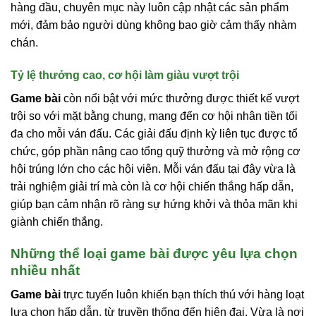
hàng đầu, chuyên mục này luôn cập nhật các sản phẩm
mới, đảm bảo người dùng không bao giờ cảm thấy nhàm
chán.
Tỷ lệ thưởng cao, cơ hội làm giàu vượt trội
Game bài
còn nổi bật với mức thưởng được thiết kế vượt
trội so với mặt bằng chung, mang đến cơ hội nhân tiền tối
đa cho mỗi ván đấu. Các giải đấu định kỳ liên tục được tổ
chức, góp phần nâng cao tổng quỹ thưởng và mở rộng cơ
hội trúng lớn cho các hội viên. Mỗi ván đấu tại đây vừa là
trải nghiệm giải trí mà còn là cơ hội chiến thắng hấp dẫn,
giúp bạn cảm nhận rõ ràng sự hứng khởi và thỏa mãn khi
giành chiến thắng.
Những thể loại game bài được yêu lựa chọn
nhiều nhất
Game bài
trực tuyến luôn khiến bạn thích thú với hàng loạt
lựa chọn hấp dẫn, từ truyền thống đến hiện đại. Vừa là nơi