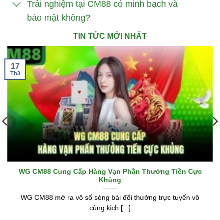
Trải nghiệm tại CM88 có minh bạch và
bảo mật không?
TIN TỨC MỚI NHẤT
17
Th3
WG CM88 Cung Cấp Hàng Vạn Phần Thưởng Tiền Cực
Khủng
WG CM88 mở ra vô số sòng bài đổi thưởng trực tuyến vô
cùng kịch [...]