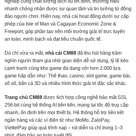
nghiệp cùng chất lượng dịch vụ ổn định, thương hiệu
nhanh chóng nhận được sự quan tâm và tin tưởng từ đông
đảo người chơi. Hiện nay, nhà cái hoạt động dưới sự cấp
phép của Isle of Man và Cagayan Economic Zone &
Freeport, góp phần tạo nên môi trường giải trí trực tuyến
an toàn, minh bạch và đạt tiêu chuẩn quốc tế.
Dù chỉ vừa ra mắt,
nhà cái CM88
đã thu hút hàng trăm
nghìn người tham gia nhờ giao diện dễ sử dụng, tỷ lệ kèo
cạnh tranh cùng kho game đa dạng với hơn 2.000 tựa
game hấp dẫn như: Thể thao, casino, slot game, game bài,
xổ số, bắn cá 3D và nhiều hình thức giải trí đặc sắc khác.
Trang chủ CM88
được tích hợp công nghệ bảo mật SSL
256-bit cùng hệ thống AI tiên tiến, mang lại tốc độ truy cập
nhanh, ổn định trên mọi thiết bị. Hệ thống hỗ trợ liên kết
ngân hàng và các ví điện tử như MoMo, ZaloPay,
ViettelPay giúp quá trình nạp – rút diễn ra chỉ trong 1–3
phút, đảm bảo an toàn tuyệt đối.